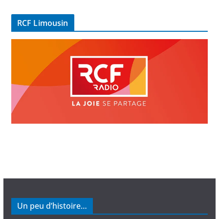
d
é
RCF Limousin
o
Un peu d’histoire…