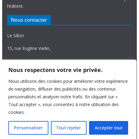
l’éditent.
Nous contacter
Le Sillon
15, rue Eugène Varlin,
87036 Limoges Cedex.
Nous respectons votre vie privée.
Tél. 05 55 06 14 15
Nous utilisons des cookies pour améliorer votre expérience
Nous écrire
de navigation, diffuser des publicités ou des contenus
personnalisés et analyser notre trafic. En cliquant sur «
Tout accepter », vous consentez à notre utilisation des
cookies.
Copyright © 2026
Le Sillon
. All rights reserved.
Personnaliser
Tout rejeter
Accepter tout
Theme:
ColorMag Pro
by ThemeGrill. Powered by
WordPress
.