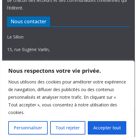
de chacun des lecteurs et des communautés chrétiennes qui
l’éditent.
Nous contacter
Le Sillon
15, rue Eugène Varlin,
87036 Limoges Cedex.
Nous respectons votre vie privée.
Tél. 05 55 06 14 15
Nous utilisons des cookies pour améliorer votre expérience
Nous écrire
de navigation, diffuser des publicités ou des contenus
personnalisés et analyser notre trafic. En cliquant sur «
Tout accepter », vous consentez à notre utilisation des
cookies.
Copyright © 2026
Le Sillon
. All rights reserved.
Personnaliser
Tout rejeter
Accepter tout
Theme:
ColorMag Pro
by ThemeGrill. Powered by
WordPress
.