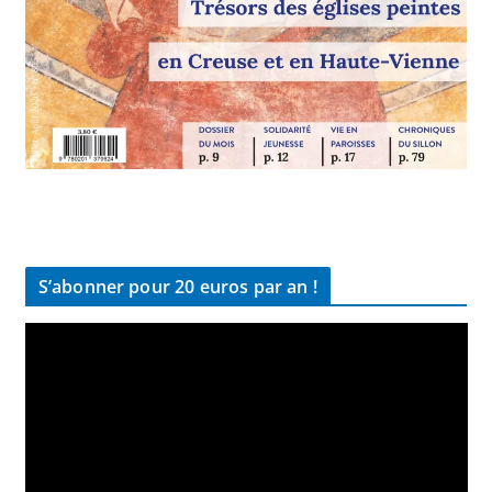
S’abonner pour 20 euros par an !
L
e
c
t
e
u