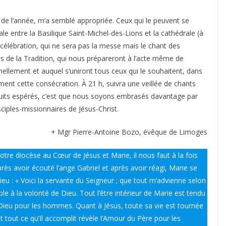
 de l’année, m’a semblé appropriée. Ceux qui le peuvent se
 entre la Basilique Saint-Michel-des-Lions et la cathédrale (à
e célébration, qui ne sera pas la messe mais le chant des
s de la Tradition, qui nous prépareront à l’acte même de
ellement et auquel s’uniront tous ceux qui le souhaitent, dans
ment cette consécration. À 21 h, suivra une veillée de chants
ruits espérés, c’est que nous soyons embrasés davantage par
ciples-missionnaires de Jésus-Christ.
+ Mgr Pierre-Antoine Bozo, évêque de Limoges
notre diocèse au Cœur de Jésus et Marie, il nous faut à la fois
rès avoir écouté l’ange Gabriel et après avoir réagi, Marie se
eu : « Voici la servante du Seigneur ; que tout m’advienne selon
le à la volonté de Dieu. Tout l’être intérieur de Marie est tendu
 Dieu pour les hommes. Quant à Jésus, toute sa vie est tournée
t tout ce qu’Il accomplit révèle l’Amour du Père pour les