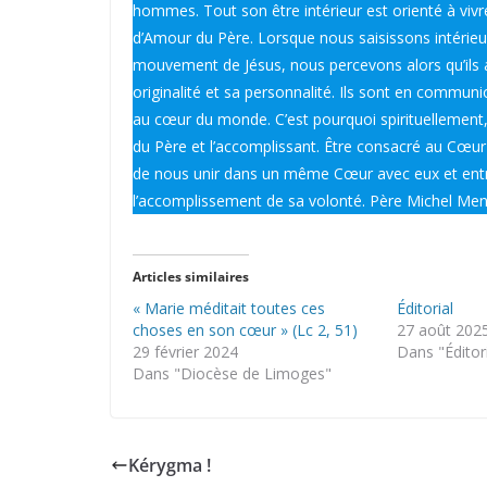
hommes. Tout son être intérieur est orienté à vivr
d’Amour du Père. Lorsque nous saisissons intéri
mouvement de Jésus, nous percevons alors qu’ils
originalité et sa personnalité. Ils sont en commu
au cœur du monde. C’est pourquoi spirituellement, i
du Père et l’accomplissant. Être consacré au Cœur
de nous unir dans un même Cœur avec eux et entre 
l’accomplissement de sa volonté. Père Michel Men
Articles similaires
« Marie méditait toutes ces
Éditorial
choses en son cœur » (Lc 2, 51)
27 août 202
29 février 2024
Dans "Éditor
Dans "Diocèse de Limoges"
Kérygma !