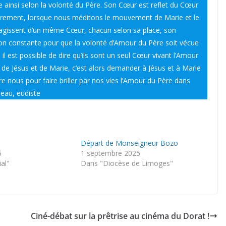
e ainsi selon la volonté du Père. Son Cœur est reflet du Cœur
eurement, lorsque nous méditons le mouvement de Marie et le
 agissent d’un même Cœur, chacun selon sa place, son
nion constante pour que la volonté d’Amour du Père soit vécue
l est possible de dire qu’ils sont un seul Cœur vivant l’Amour
 de Jésus et de Marie, c’est alors demander à Jésus et à Marie
nous pour faire briller par nos vies l’Amour du Père dans
eau, eudiste
Départ de Monseigneur Bozo
5
1 septembre 2025
ial"
Dans "Diocèse de Limoges"
Ciné-débat sur la prêtrise au cinéma du Dorat !