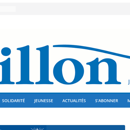
er 80
lises
us !
SOLIDARITÉ
JEUNESSE
ACTUALITÉS
S’ABONNER