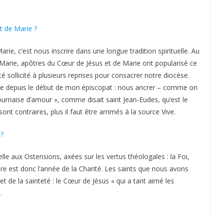
t de Marie ?
ie, c’est nous inscrire dans une longue tradition spirituelle. Au
-Marie, apôtres du Cœur de Jésus et de Marie ont popularisé ce
té sollicité à plusieurs reprises pour consacrer notre diocèse.
ite depuis le début de mon épiscopat : nous ancrer – comme on
ournaise d’amour », comme disait saint Jean-Eudes, qu’est le
ont contraires, plus il faut être arrimés à la source Vive.
 ?
elle aux Ostensions, axées sur les vertus théologales : la Foi,
ire est donc l’année de la Charité. Les saints que nous avons
t de la sainteté : le Cœur de Jésus « qui a tant aimé les
).