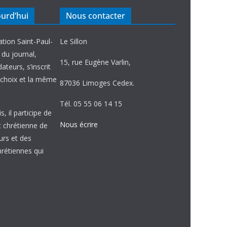
ourd’hui
Nous contacter
ation Saint-Paul-
Le Sillon
e du journal,
15, rue Eugène Varlin,
ateurs, s’inscrit
choix et la même
87036 Limoges Cedex.
Tél. 05 55 06 14 15
, il participe de
Nous écrire
et chrétienne de
urs et des
étiennes qui