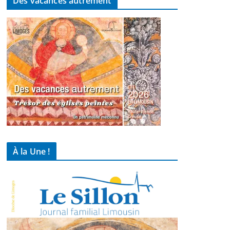
Des vacances autrement
À la Une !