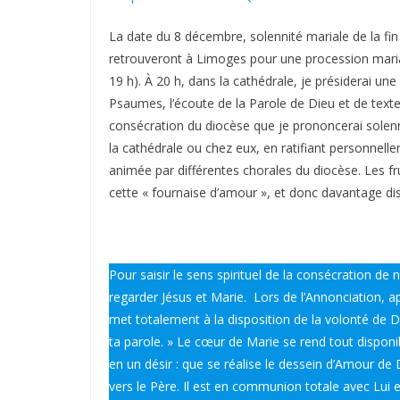
La date du 8 décembre, solennité mariale de la fin
retrouveront à Limoges pour une procession mariale
19 h). À 20 h, dans la cathédrale, je présiderai un
Psaumes, l’écoute de la Parole de Dieu et de texte
consécration du diocèse que je prononcerai solenn
la cathédrale ou chez eux, en ratifiant personnelle
animée par différentes chorales du diocèse. Les f
cette « fournaise d’amour », et donc davantage dis
Pour saisir le sens spirituel de la consécration de 
regarder Jésus et Marie. Lors de l’Annonciation, ap
met totalement à la disposition de la volonté de Di
ta parole. » Le cœur de Marie se rend tout disponib
en un désir : que se réalise le dessein d’Amour de
vers le Père. Il est en communion totale avec Lui e