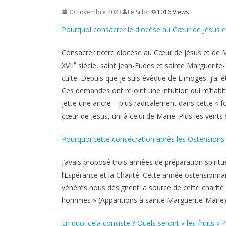
30 novembre 2023
Le Sillon
1016 Views
Pourquoi consacrer le diocèse au Cœur de Jésus e
Consacrer notre diocèse au Cœur de Jésus et de Mar
e
XVII
siècle, saint Jean-Eudes et sainte Marguerite
culte. Depuis que je suis évêque de Limoges, j’ai é
Ces demandes ont rejoint une intuition qui m’hab
jette une ancre – plus radicalement dans cette « f
cœur de Jésus, uni à celui de Marie. Plus les vents s
Pourquoi cette consécration après les Ostensions
J’avais proposé trois années de préparation spiritu
l’Espérance et la Charité. Cette année ostensionna
vénérés nous désignent la source de cette charité e
hommes » (Apparitions à sainte Marguerite-Marie
En quoi cela consiste ? Quels seront « les fruits » ?