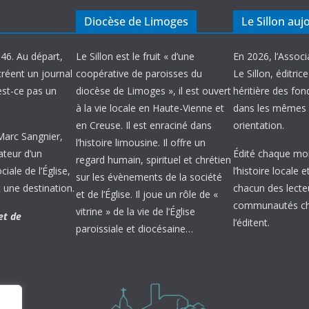
Diocèse de Limoges
Le Sillon auj
946. Au départ,
Le Sillon est le fruit « d’une
En 2026, l’Associ
créent un journal
coopérative de paroisses du
Le Sillon, éditric
’est-ce pas un
diocèse de Limoges », il est ouvert
héritière des fond
à la vie locale en Haute-Vienne et
dans les mêmes 
en Creuse. Il est enraciné dans
orientation.
 Marc Sangnier,
l’histoire limousine. Il offre un
ateur d’un
Édité chaque mois
regard humain, spirituel et chrétien
ale de l’Église,
l’histoire locale 
sur les évènements de la société
 une destination.
chacun des lecte
et de l’Église. Il joue un rôle de «
communautés chr
vitrine » de la vie de l’Église
et de
l’éditent.
paroissiale et diocésaine…