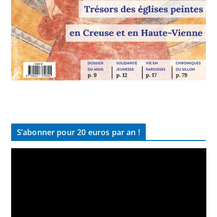
S’abonner pour 20 euros par an !
L
e
c
t
e
u