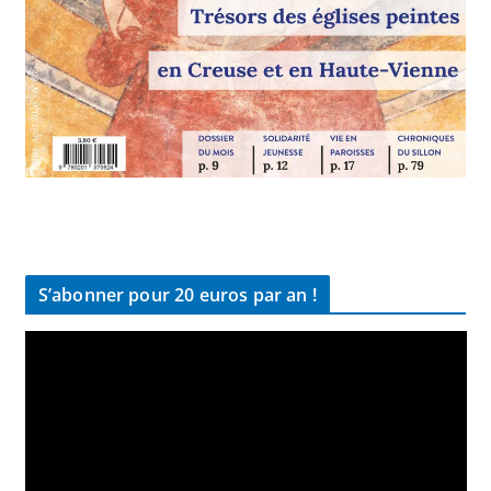
S’abonner pour 20 euros par an !
L
e
c
t
e
u