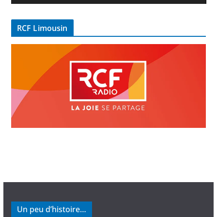
d
é
RCF Limousin
o
Un peu d’histoire…