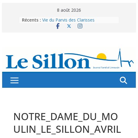
Skip
8 août 2026
to
Récents :
Vie du Parvis des Clarisses
content
La brochure « Des vacances
autrement »
Les grandes tablées : 100 000
personnes à table pour célébrer 80
ans de Fraternité
Splendeurs murales de nos églises
Abonnez-vous ! Réabonnez-vous !
NOTRE_DAME_DU_MO
ULIN_LE_SILLON_AVRIL