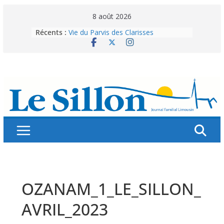
Skip
8 août 2026
to
Récents :
Vie du Parvis des Clarisses
content
La brochure « Des vacances
autrement »
Les grandes tablées : 100 000
personnes à table pour célébrer 80
ans de Fraternité
Splendeurs murales de nos églises
Abonnez-vous ! Réabonnez-vous !
OZANAM_1_LE_SILLON_
AVRIL_2023