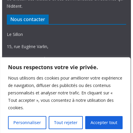
l’éditent.
Nous contacter
Le Sillon
15, rue Eugène Varlin,
87036 Limoges Cedex.
Nous respectons votre vie privée.
Tél. 05 55 06 14 15
Nous utilisons des cookies pour améliorer votre expérience
Nous écrire
de navigation, diffuser des publicités ou des contenus
personnalisés et analyser notre trafic. En cliquant sur «
Tout accepter », vous consentez à notre utilisation des
cookies.
Copyright © 2026
Le Sillon
. All rights reserved.
Personnaliser
Tout rejeter
Accepter tout
Theme:
ColorMag Pro
by ThemeGrill. Powered by
WordPress
.