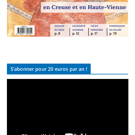
S’abonner pour 20 euros par an !
L
e
c
t
e
u
r