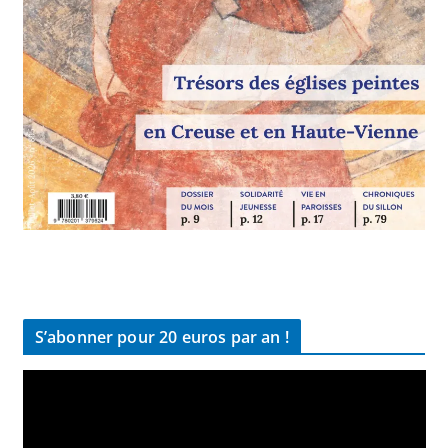
S’abonner pour 20 euros par an !
L
e
c