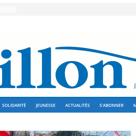
er 80
lises
us !
SOLIDARITÉ
JEUNESSE
ACTUALITÉS
S’ABONNER