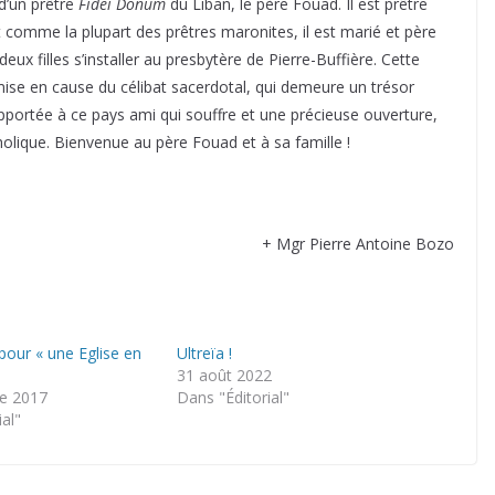
d’un prêtre
Fidei Donum
du Liban, le père Fouad. Il est prêtre
 Et comme la plupart des prêtres maronites, il est marié et père
eux filles s’installer au presbytère de Pierre-Buffière. Cette
ise en cause du célibat sacerdotal, qui demeure un trésor
pportée à ce pays ami qui souffre et une précieuse ouverture,
holique. Bienvenue au père Fouad et à sa famille !
+ Mgr Pierre Antoine Bozo
pour « une Eglise en
Ultreïa !
31 août 2022
e 2017
Dans "Éditorial"
ial"