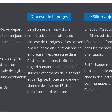
Diocèse de Limoges
Le Sillon auj
946. Au départ,
Le Sillon est le fruit « d’une
En 2026, l’Associ
créent un journal
coopérative de paroisses du
Le Sillon, éditric
’est-ce pas un
diocèse de Limoges », il est ouvert
héritière des fond
à la vie locale en Haute-Vienne et
dans les mêmes 
en Creuse. Il est enraciné dans
orientation.
 Marc Sangnier,
l’histoire limousine. Il offre un
ateur d’un
Édité chaque mois
regard humain, spirituel et chrétien
ale de l’Église,
l’histoire locale 
sur les évènements de la société
 une destination.
chacun des lecte
et de l’Église. Il joue un rôle de «
communautés chr
vitrine » de la vie de l’Église
et de
l’éditent.
paroissiale et diocésaine…