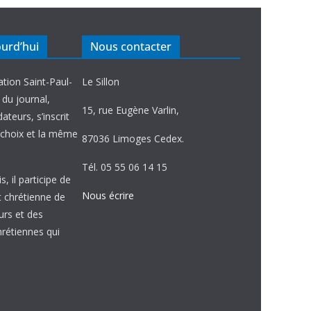
ourd’hui
Nous contacter
ation Saint-Paul-
Le Sillon
e du journal,
15, rue Eugène Varlin,
ateurs, s’inscrit
choix et la même
87036 Limoges Cedex.
Tél. 05 55 06 14 15
, il participe de
Nous écrire
et chrétienne de
urs et des
étiennes qui