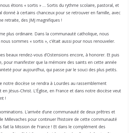
nous étions « sortis » … Sortis du rythme scolaire, pastoral, et
al donné à certains chanceux pour se retrouver en famille, avec
ne retraite, des JMJ magnifiques !
thme plus ordinaire. Dans la communauté catholique, nous
si nous sommes « sortis », c’était aussi pour nous renouveler.
ues beaux rendez-vous d’Ostensions encore, à honorer. Et puis
re, pour manifester que la mémoire des saints en cette année
ainteté pour aujourd’hui, qui passe par le souci des plus petits.
de notre diocèse se rendra à Lourdes au rassemblement
t en Jésus-Christ. L’Église, en France et dans notre diocèse veut
nt !
nominations. L’arrivée d’une communauté de deux prêtres et
 de Millevaches pour continuer l’histoire de cette communauté
 fait la Mission de France ! Et dans le complément des