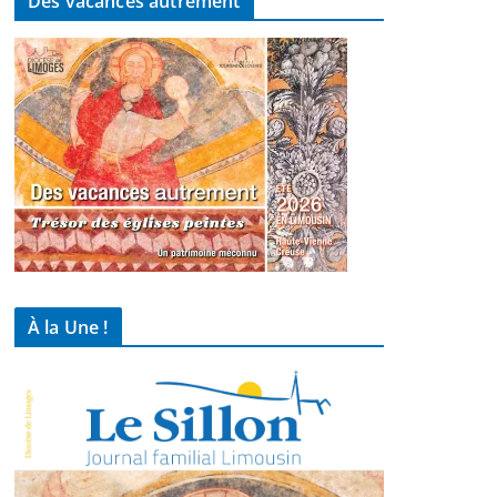
Des vacances autrement
À la Une !