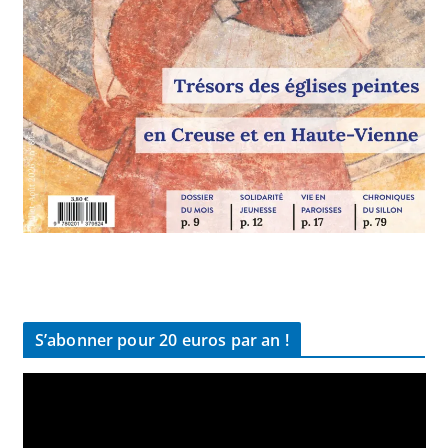
S’abonner pour 20 euros par an !
L
e
c