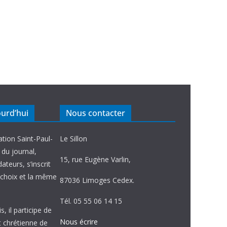
ourd’hui
Nous contacter
ation Saint-Paul-
Le Sillon
e du journal,
15, rue Eugène Varlin,
ateurs, s’inscrit
choix et la même
87036 Limoges Cedex.
Tél. 05 55 06 14 15
, il participe de
Nous écrire
et chrétienne de