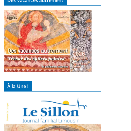
Des vacances autrement
À la Une !