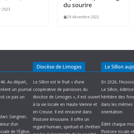
du sourire
er 2023
29 décembre 2022
Diocèse de Limoges
Le Sillon auj
946. Au départ,
Le Sillon est le fruit « d’une
En 2026, l’Associ
créent un journal
coopérative de paroisses du
Le Sillon, éditric
’est-ce pas un
diocèse de Limoges », il est ouvert
héritière des fond
à la vie locale en Haute-Vienne et
dans les mêmes 
en Creuse. Il est enraciné dans
orientation.
 Marc Sangnier,
l’histoire limousine. Il offre un
ateur d’un
Édité chaque mois
regard humain, spirituel et chrétien
ale de l’Église,
l’histoire locale 