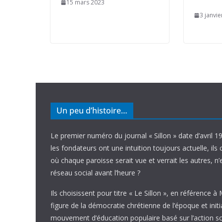
15 mars 2023
3 janvi
Un peu d’histoire…
Le premier numéro du journal « Sillon » date d’avril 1
les fondateurs ont une intuition toujours actuelle, ils 
où chaque paroisse serait vue et verrait les autres, n
réseau social avant l’heure ?
Ils choisissent pour titre « Le Sillon », en référence à
figure de la démocratie chrétienne de l’époque et initi
mouvement d’éducation populaire basé sur l’action soci