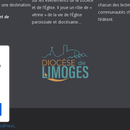
sur les évènements de la société
 une destination.
chacun des lecte
et de l’Église. Il joue un rôle de «
communautés chr
vitrine » de la vie de l’Église
et de
l’éditent.
paroissiale et diocésaine…
e
rdPress
.