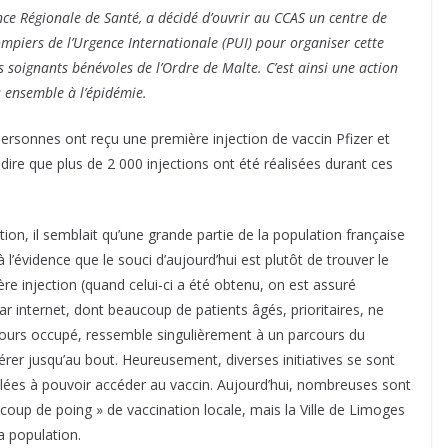
ence Régionale de Santé, a décidé d’ouvrir au CCAS un centre de
Pompiers de l’Urgence Internationale (PUI) pour organiser cette
s soignants bénévoles de l’Ordre de Malte. C’est ainsi une action
us ensemble à l’épidémie.
personnes ont reçu une première injection de vaccin Pfizer et
 dire que plus de 2 000 injections ont été réalisées durant ces
ion, il semblait qu’une grande partie de la population française
à l’évidence que le souci d’aujourd’hui est plutôt de trouver le
e injection (quand celui-ci a été obtenu, on est assuré
 par internet, dont beaucoup de patients âgés, prioritaires, ne
jours occupé, ressemble singulièrement à un parcours du
érer jusqu’au bout. Heureusement, diverses initiatives se sont
lées à pouvoir accéder au vaccin. Aujourd’hui, nombreuses sont
coup de poing » de vaccination locale, mais la Ville de Limoges
a population.