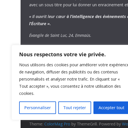
avec un sous titre pour lui donner un enracinement et
« Il ouvrit leur cœur
à l’intelligence
des évènements
l’Écriture ».
Évangile de Saint Luc, 24, Emmaüs.
Nous respectons votre vie privée.
Nous utilisons des cookies pour améliorer votre expérienc
de navigation, diffuser des publicités ou des contenus
personnalisés et analyser notre trafic. En cliquant sur «
Tout accepter », vous consentez à notre utilisation des
cookies.
Personnaliser
Tout rejeter
Accepter tout
Copyright © 2026
Le Sillon
. All rights reserved.
Theme:
ColorMag Pro
by ThemeGrill. Powered by
Wo