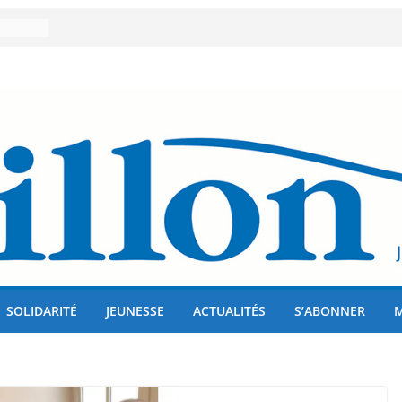
er 80
lises
us !
SOLIDARITÉ
JEUNESSE
ACTUALITÉS
S’ABONNER