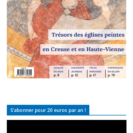
S’abonner pour 20 euros par an !
L
e