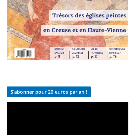
S’abonner pour 20 euros par an !
L
e
c
t