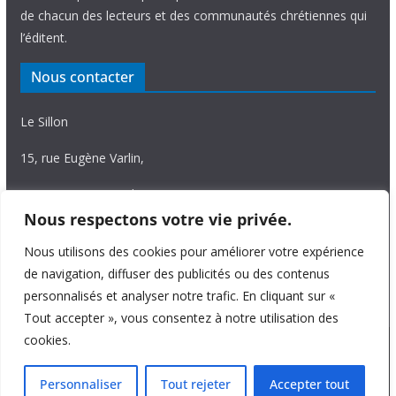
de chacun des lecteurs et des communautés chrétiennes qui
l’éditent.
Nous contacter
Le Sillon
15, rue Eugène Varlin,
87036 Limoges Cedex.
Nous respectons votre vie privée.
Tél. 05 55 06 14 15
Nous utilisons des cookies pour améliorer votre expérience
Nous écrire
de navigation, diffuser des publicités ou des contenus
personnalisés et analyser notre trafic. En cliquant sur «
Tout accepter », vous consentez à notre utilisation des
cookies.
Copyright © 2026
Le Sillon
. All rights reserved.
Personnaliser
Tout rejeter
Accepter tout