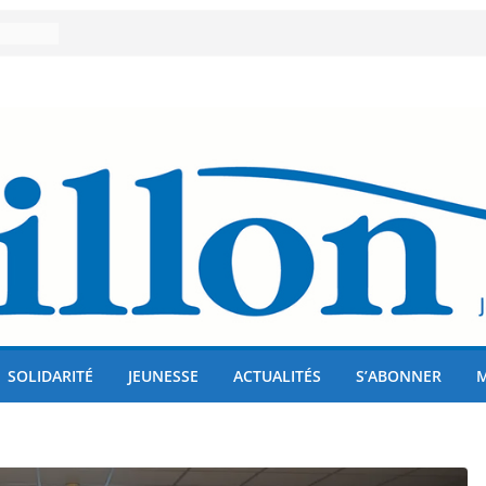
er 80
lises
us !
SOLIDARITÉ
JEUNESSE
ACTUALITÉS
S’ABONNER