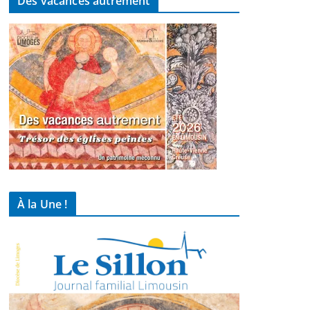
Des vacances autrement
À la Une !