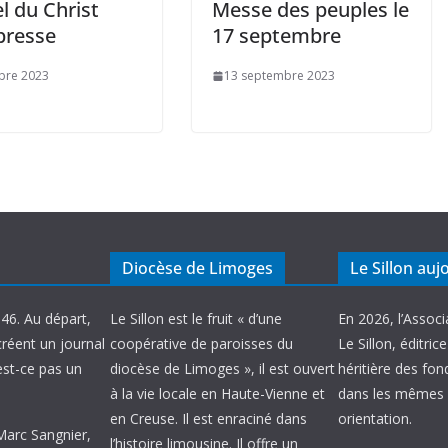
l du Christ
Messe des peuples le
presse
17 septembre
bre 2023
13 septembre 2023
Diocèse de Limoges
Le Sillon auj
946. Au départ,
Le Sillon est le fruit « d’une
En 2026, l’Associ
créent un journal
coopérative de paroisses du
Le Sillon, éditric
’est-ce pas un
diocèse de Limoges », il est ouvert
héritière des fond
à la vie locale en Haute-Vienne et
dans les mêmes 
en Creuse. Il est enraciné dans
orientation.
 Marc Sangnier,
l’histoire limousine. Il offre un