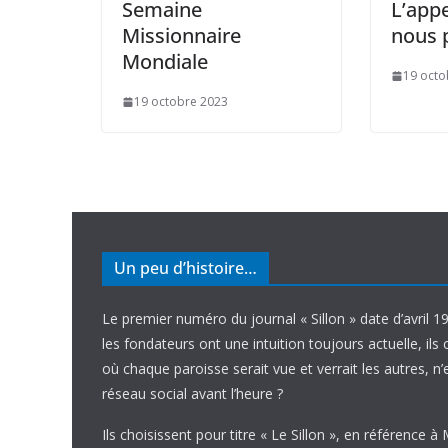
Semaine
L’appe
Missionnaire
nous 
Mondiale
19 octo
19 octobre 2023
Un peu d’histoire…
Le premier numéro du journal « Sillon » date d’avril 1
les fondateurs ont une intuition toujours actuelle, ils 
où chaque paroisse serait vue et verrait les autres, n
réseau social avant l’heure ?
Ils choisissent pour titre « Le Sillon », en référence à