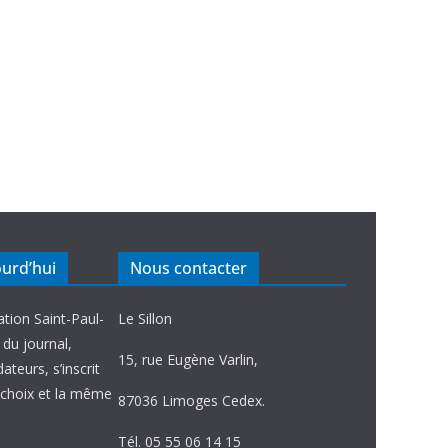
ourd’hui
Nous contacter
ation Saint-Paul-
Le Sillon
e du journal,
15, rue Eugène Varlin,
ateurs, s’inscrit
choix et la même
87036 Limoges Cedex.
Tél. 05 55 06 14 15