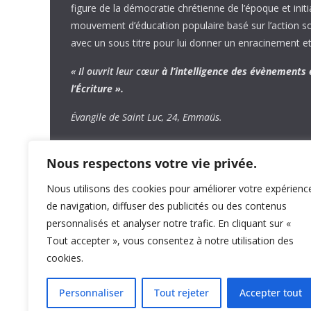
figure de la démocratie chrétienne de l’époque et initi
mouvement d’éducation populaire basé sur l’action soci
avec un sous titre pour lui donner un enracinement et
« Il ouvrit leur cœur
à l’intelligence
des évènements
l’Écriture ».
Évangile de Saint Luc, 24, Emmaüs.
Nous respectons votre vie privée.
Nous utilisons des cookies pour améliorer votre expérienc
de navigation, diffuser des publicités ou des contenus
personnalisés et analyser notre trafic. En cliquant sur «
Tout accepter », vous consentez à notre utilisation des
cookies.
Personnaliser
Tout rejeter
Accepter tout