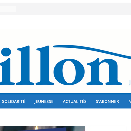
er 80
lises
us !
SOLIDARITÉ
JEUNESSE
ACTUALITÉS
S’ABONNER