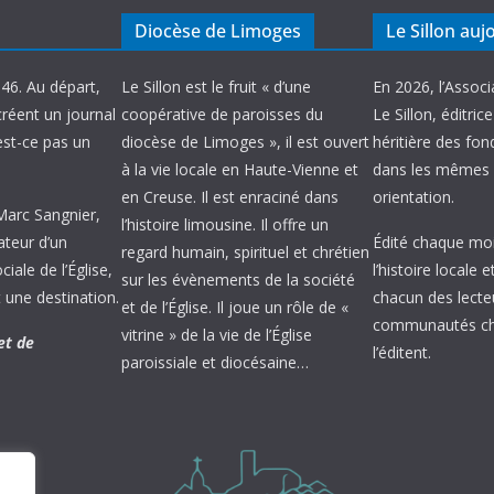
Diocèse de Limoges
Le Sillon auj
946. Au départ,
Le Sillon est le fruit « d’une
En 2026, l’Associ
créent un journal
coopérative de paroisses du
Le Sillon, éditric
’est-ce pas un
diocèse de Limoges », il est ouvert
héritière des fond
à la vie locale en Haute-Vienne et
dans les mêmes 
en Creuse. Il est enraciné dans
orientation.
 Marc Sangnier,
l’histoire limousine. Il offre un
ateur d’un
Édité chaque mois
regard humain, spirituel et chrétien
ale de l’Église,
l’histoire locale 
sur les évènements de la société
 une destination.
chacun des lecte
et de l’Église. Il joue un rôle de «
communautés chr
vitrine » de la vie de l’Église
et de
l’éditent.
paroissiale et diocésaine…