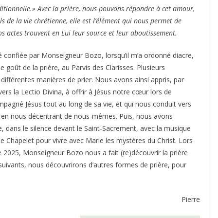
itionnelle.» Avec la prière, nous pouvons répondre à cet amour,
ls de la vie chrétienne, elle est l’élément qui nous permet de
os actes trouvent en Lui leur source et leur aboutissement.
té confiée par Monseigneur Bozo, lorsqu’il m’a ordonné diacre,
e goût de la prière, au Parvis des Clarisses. Plusieurs
r différentes manières de prier. Nous avons ainsi appris, par
ers la Lectio Divina, à offrir à Jésus notre cœur lors de
ompagné Jésus tout au long de sa vie, et qui nous conduit vers
e, en nous décentrant de nous-mêmes. Puis, nous avons
e, dans le silence devant le Saint-Sacrement, avec la musique
le Chapelet pour vivre avec Marie les mystères du Christ. Lors
e 2025, Monseigneur Bozo nous a fait (re)découvrir la prière
suivants, nous découvrirons d’autres formes de prière, pour
Pierre