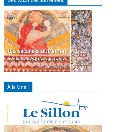
Des vacances autrement
À la Une !