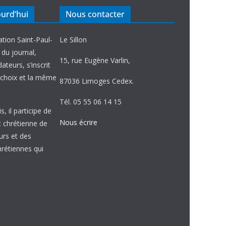
ourd’hui
Nous contacter
ation Saint-Paul-
Le Sillon
e du journal,
15, rue Eugène Varlin,
ateurs, s’inscrit
choix et la même
87036 Limoges Cedex.
Tél. 05 55 06 14 15
, il participe de
Nous écrire
et chrétienne de
urs et des
étiennes qui