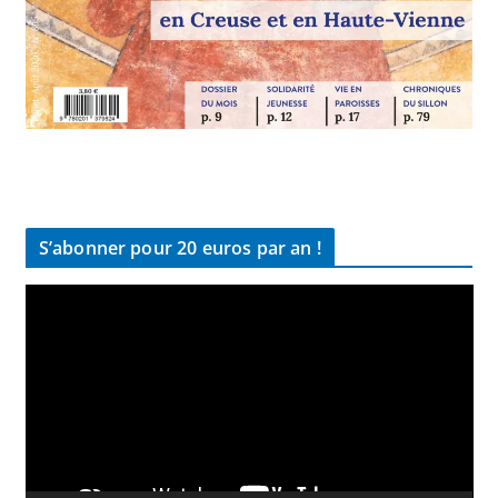
S’abonner pour 20 euros par an !
L
e
c
t
e
u
r
v