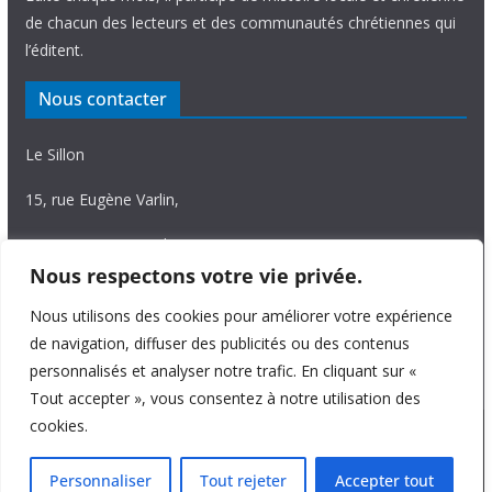
de chacun des lecteurs et des communautés chrétiennes qui
l’éditent.
Nous contacter
Le Sillon
15, rue Eugène Varlin,
87036 Limoges Cedex.
Nous respectons votre vie privée.
Tél. 05 55 06 14 15
Nous utilisons des cookies pour améliorer votre expérience
Nous écrire
de navigation, diffuser des publicités ou des contenus
personnalisés et analyser notre trafic. En cliquant sur «
Tout accepter », vous consentez à notre utilisation des
cookies.
Copyright © 2026
Le Sillon
. All rights reserved.
Personnaliser
Tout rejeter
Accepter tout