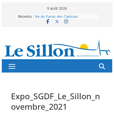
Skip
9 août 2026
to
Abonnez-vous ! Réabonnez-vous !
Récents :
Vie du Parvis des Clarisses
content
La brochure « Des vacances
autrement »
Les grandes tablées : 100 000
personnes à table pour célébrer 80
ans de Fraternité
Splendeurs murales de nos églises
Expo_SGDF_Le_Sillon_n
ovembre_2021