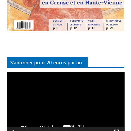
S’abonner pour 20 euros par an !
L
e
c
t
e
u
r
v