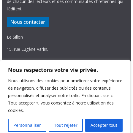
de chacun des lecteurs et des communautés chrétiennes qui
l’éditent.
Nous contacter
Le Sillon
15, rue Eugène Varlin,
87036 Limoges Cedex.
Nous respectons votre vie privée.
Tél. 05 55 06 14 15
Nous utilisons des cookies pour améliorer votre expérience
Nous écrire
de navigation, diffuser des publicités ou des contenus
personnalisés et analyser notre trafic. En cliquant sur «
Tout accepter », vous consentez à notre utilisation des
cookies.
Copyright © 2026
Le Sillon
. All rights reserved.
Personnaliser
Tout rejeter
Accepter tout
Theme:
ColorMag Pro
by ThemeGrill. Powered by
WordPress
.