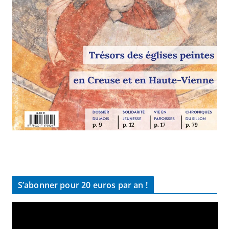
S’abonner pour 20 euros par an !
L
e