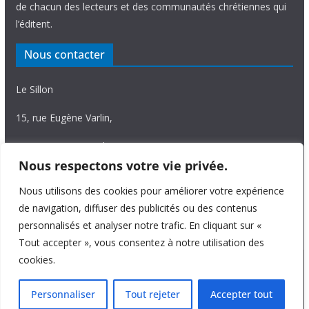
de chacun des lecteurs et des communautés chrétiennes qui
l’éditent.
Nous contacter
Le Sillon
15, rue Eugène Varlin,
87036 Limoges Cedex.
Nous respectons votre vie privée.
Tél. 05 55 06 14 15
Nous utilisons des cookies pour améliorer votre expérience
Nous écrire
de navigation, diffuser des publicités ou des contenus
personnalisés et analyser notre trafic. En cliquant sur «
Tout accepter », vous consentez à notre utilisation des
cookies.
Copyright © 2026
Le Sillon
. All rights reserved.
Personnaliser
Tout rejeter
Accepter tout
Theme:
ColorMag Pro
by ThemeGrill. Powered by
WordPress
.