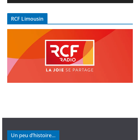
d
é
RCF Limousin
o
Un peu d’histoire…