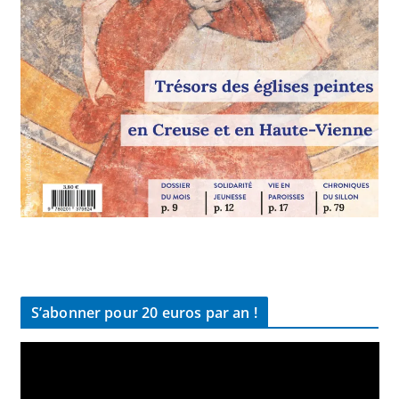
S’abonner pour 20 euros par an !
L
e
c