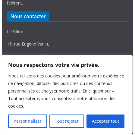
l’éditent.
Nous contacter
Le Sillon
15, rue Eugène Varlin,
87036 Limoges Cedex.
Nous respectons votre vie privée.
Tél. 05 55 06 14 15
Nous utilisons des cookies pour améliorer votre expérience
Nous écrire
de navigation, diffuser des publicités ou des contenus
personnalisés et analyser notre trafic. En cliquant sur «
Tout accepter », vous consentez à notre utilisation des
cookies.
Copyright © 2026
Le Sillon
. All rights reserved.
Personnaliser
Tout rejeter
Accepter tout
Theme:
ColorMag Pro
by ThemeGrill. Powered by
WordPress
.