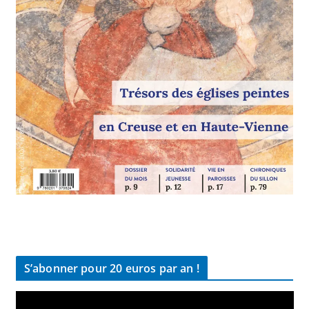
S’abonner pour 20 euros par an !
L