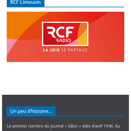
RCF Limousin
o
Un peu d’histoire…
Le premier numéro du journal « Sillon » date d’avril 1946. Au