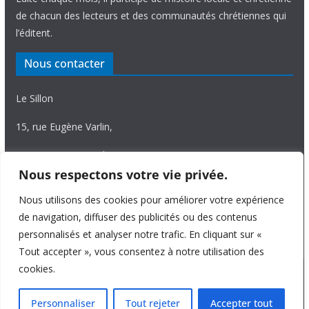
de chacun des lecteurs et des communautés chrétiennes qui
l’éditent.
Nous contacter
Le Sillon
15, rue Eugène Varlin,
87036 Limoges Cedex.
Nous respectons votre vie privée.
Tél. 05 55 06 14 15
Nous utilisons des cookies pour améliorer votre expérience
Nous écrire
de navigation, diffuser des publicités ou des contenus
personnalisés et analyser notre trafic. En cliquant sur «
Tout accepter », vous consentez à notre utilisation des
cookies.
Copyright © 2026
Le Sillon
. All rights reserved.
Personnaliser
Tout rejeter
Accepter tout