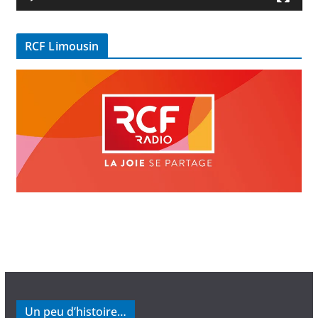
i
d
é
RCF Limousin
o
Un peu d’histoire…