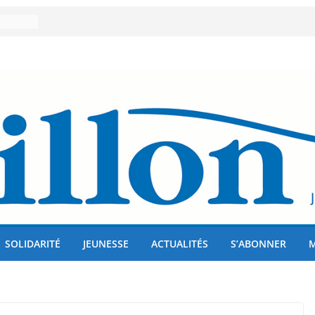
er 80
lises
us !
SOLIDARITÉ
JEUNESSE
ACTUALITÉS
S’ABONNER