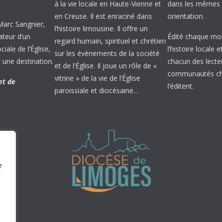
à la vie locale en Haute-Vienne et
dans les mêmes 
en Creuse. Il est enraciné dans
orientation.
 Marc Sangnier,
l’histoire limousine. Il offre un
ateur d’un
Édité chaque mois
regard humain, spirituel et chrétien
ale de l’Église,
l’histoire locale 
sur les évènements de la société
 une destination.
chacun des lecte
et de l’Église. Il joue un rôle de «
communautés chr
vitrine » de la vie de l’Église
et de
l’éditent.
paroissiale et diocésaine…
e