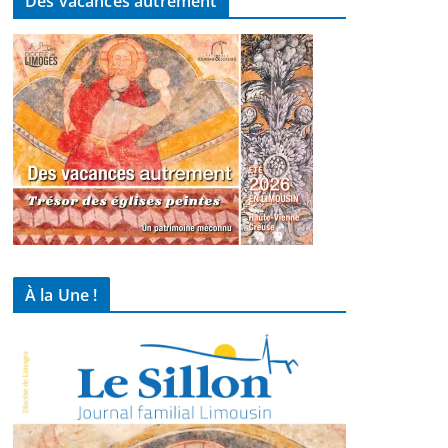
Des vacances autrement
À la Une !