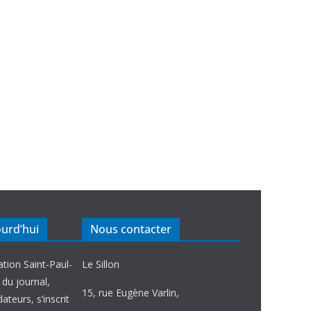
ourd’hui
Nous contacter
ation Saint-Paul-
Le Sillon
e du journal,
15, rue Eugène Varlin,
ateurs, s’inscrit