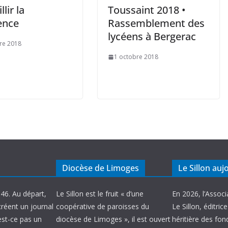
lir la
Toussaint 2018 •
ence
Rassemblement des
lycéens à Bergerac
re 2018
1 octobre 2018
Diocèse de Limoges
Le Sillon auj
946. Au départ,
Le Sillon est le fruit « d’une
En 2026, l’Associ
créent un journal
coopérative de paroisses du
Le Sillon, éditric
’est-ce pas un
diocèse de Limoges », il est ouvert
héritière des fond