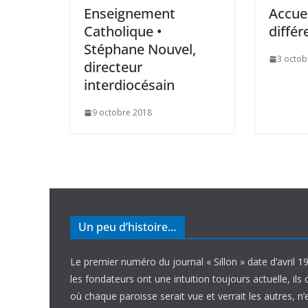
Enseignement
Accueil
Catholique •
différ
Stéphane Nouvel,
3 octob
directeur
interdiocésain
9 octobre 2018
Un peu d’histoire…
Le premier numéro du journal « Sillon » date d’avril 1
les fondateurs ont une intuition toujours actuelle, ils 
où chaque paroisse serait vue et verrait les autres, n