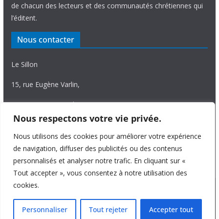
de chacun des lecteurs et des communautés chrétiennes qui
l’éditent.
Nous contacter
Le Sillon
15, rue Eugène Varlin,
87036 Limoges Cedex.
Nous respectons votre vie privée.
Tél. 05 55 06 14 15
Nous utilisons des cookies pour améliorer votre expérience
Nous écrire
de navigation, diffuser des publicités ou des contenus
personnalisés et analyser notre trafic. En cliquant sur «
Tout accepter », vous consentez à notre utilisation des
cookies.
Copyright © 2026
Le Sillon
. All rights reserved.
Personnaliser
Tout rejeter
Accepter tout
Theme:
ColorMag Pro
by ThemeGrill. Powered by
WordPress
.