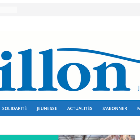
us !
er 80
lises
SOLIDARITÉ
JEUNESSE
ACTUALITÉS
S’ABONNER