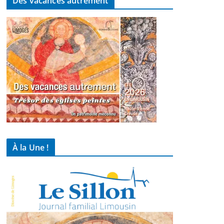
Des vacances autrement
À la Une !