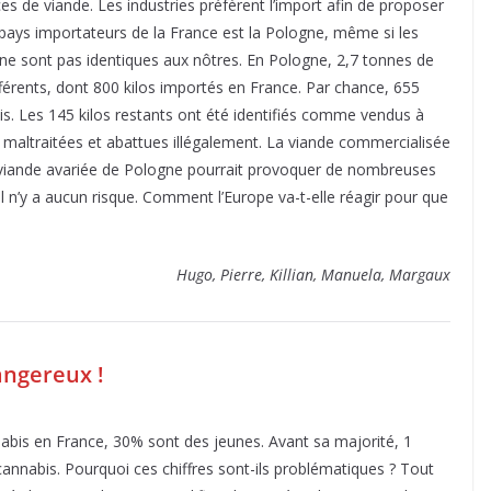
 de viande. Les industries préfèrent l’import afin de proposer
x pays importateurs de la France est la Pologne, même si les
e ne sont pas identiques aux nôtres. En Pologne, 2,7 tonnes de
férents, dont 800 kilos importés en France. Par chance, 655
ais. Les 145 kilos restants ont été identifiés comme vendus à
altraitées et abattues illégalement. La viande commercialisée
a viande avariée de Pologne pourrait provoquer de nombreuses
l n’y a aucun risque. Comment l’Europe va-t-elle réagir pour que
Hugo, Pierre, Killian, Manuela, Margaux
angereux !
bis en France, 30% sont des jeunes. Avant sa majorité, 1
nnabis. Pourquoi ces chiffres sont-ils problématiques ? Tout