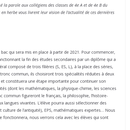
 la parole aux collégiens des classes de 4e A et de 4e B du
n herbe vous livrent leur vision de l’actualité de ces dernières
bac qui sera mis en place à partir de 2021. Pour commencer,
anctionnant la fin des études secondaires par un diplôme qui a
al composé de trois filières (S, ES, L), à la place des séries,
tronc commun, ils choisiront trois spécialités réduites à deux
e et constituera une étape importante pour continuer son
lités (dont les mathématiques, la physique-chimie, les sciences
onc commun figureront le français, la philosophie, l’histoire-
x langues vivantes. L’élève pourra aussi sélectionner des
 et culture de l’antiquité), EPS, mathématiques expertes… Nous
 fonctionnera, nous verrons cela avec les élèves qui sont