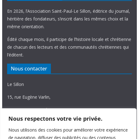
En 2026, l’Association Saint-Paul-Le Sillon, éditrice du journal,
héritière des fondateurs, s’inscrit dans les mêmes choix et la
même orientation.
Édité chaque mois, il participe de l’histoire locale et chrétienne
de chacun des lecteurs et des communautés chrétiennes qui
l’éditent.
Nous contacter
Le Sillon
15, rue Eugène Varlin,
87036 Limoges Cedex.
Nous respectons votre vie privée.
Tél. 05 55 06 14 15
Nous utilisons des cookies pour améliorer votre expérience
Nous écrire
de navigation, diffuser des publicités ou des contenus