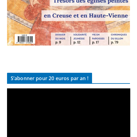
S’abonner pour 20 euros par an !
L
e
c
t
e
u