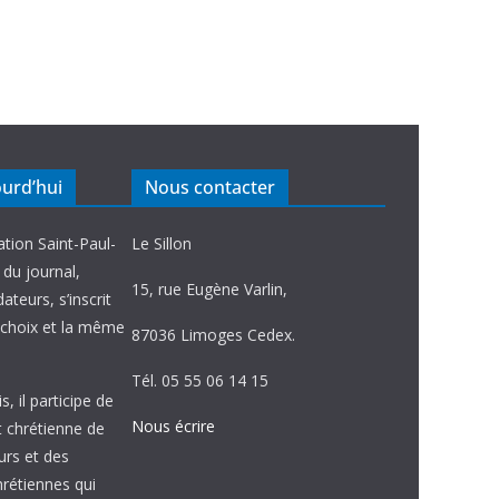
ourd’hui
Nous contacter
ation Saint-Paul-
Le Sillon
e du journal,
15, rue Eugène Varlin,
ateurs, s’inscrit
choix et la même
87036 Limoges Cedex.
Tél. 05 55 06 14 15
, il participe de
Nous écrire
et chrétienne de
urs et des
étiennes qui