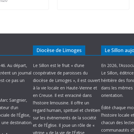
2020
Diocèse de Limoges
Le Sillon auj
946. Au départ,
Le Sillon est le fruit « d’une
En 2026, l’Associ
créent un journal
coopérative de paroisses du
Le Sillon, éditric
’est-ce pas un
diocèse de Limoges », il est ouvert
héritière des fond
à la vie locale en Haute-Vienne et
dans les mêmes 
en Creuse. Il est enraciné dans
orientation.
 Marc Sangnier,
l’histoire limousine. Il offre un
ateur d’un
Édité chaque mois
regard humain, spirituel et chrétien
ale de l’Église,
l’histoire locale 
sur les évènements de la société
 une destination.
chacun des lecte
et de l’Église. Il joue un rôle de «
communautés chr
vitrine » de la vie de l’Église