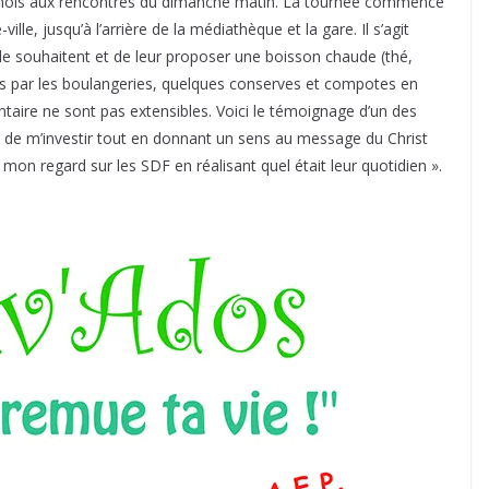
r mois aux rencontres du dimanche matin. La tournée commence
ille, jusqu’à l’arrière de la médiathèque et la gare. Il s’agit
e souhaitent et de leur proposer une boisson chaude (thé,
es par les boulangeries, quelques conserves et compotes en
taire ne sont pas extensibles. Voici le témoignage d’un des
t de m’investir tout en donnant un sens au message du Christ
on regard sur les SDF en réalisant quel était leur quotidien ».