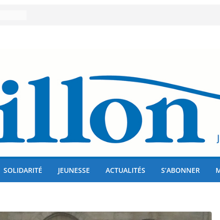
er 80
lises
us !
SOLIDARITÉ
JEUNESSE
ACTUALITÉS
S’ABONNER