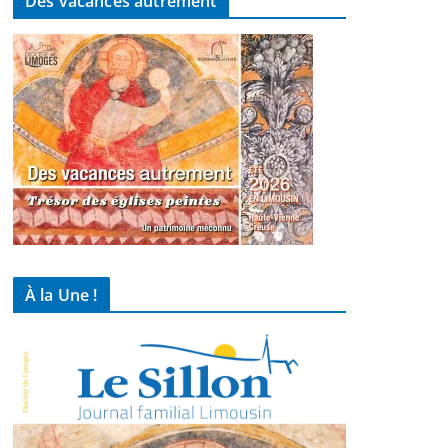
Des vacances autrement
À la Une !