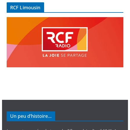
é
RCF Limousin
o
Un peu d’histoire…