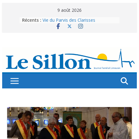
Skip
9 août 2026
to
Récents :
Vie du Parvis des Clarisses
content
La brochure « Des vacances
autrement »
Les grandes tablées : 100 000
personnes à table pour célébrer 80
ans de Fraternité
Splendeurs murales de nos églises
Abonnez-vous ! Réabonnez-vous !