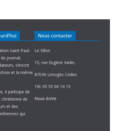
ourd’hui
Nous contacter
ation Saint-Paul-
Le Sillon
e du journal,
15, rue Eugène Varlin,
ateurs, s’inscrit
choix et la même
87036 Limoges Cedex.
Tél. 05 55 06 14 15
, il participe de
Nous écrire
et chrétienne de
urs et des
étiennes qui