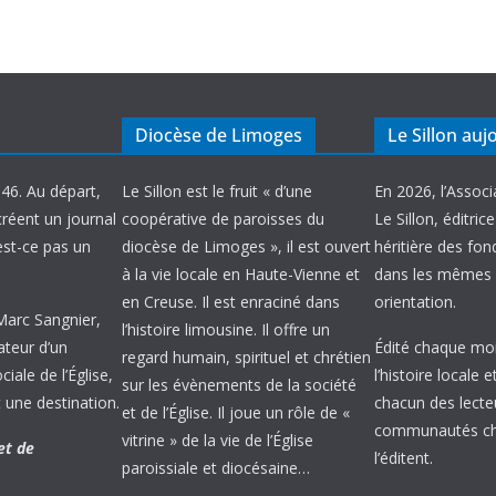
Diocèse de Limoges
Le Sillon auj
946. Au départ,
Le Sillon est le fruit « d’une
En 2026, l’Associ
créent un journal
coopérative de paroisses du
Le Sillon, éditric
’est-ce pas un
diocèse de Limoges », il est ouvert
héritière des fond
à la vie locale en Haute-Vienne et
dans les mêmes 
en Creuse. Il est enraciné dans
orientation.
 Marc Sangnier,
l’histoire limousine. Il offre un
ateur d’un
Édité chaque mois
regard humain, spirituel et chrétien
ale de l’Église,
l’histoire locale 
sur les évènements de la société
 une destination.
chacun des lecte
et de l’Église. Il joue un rôle de «
communautés chr
vitrine » de la vie de l’Église
et de
l’éditent.
paroissiale et diocésaine…