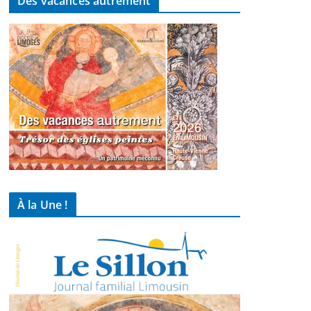
Des vacances autrement
À la Une !