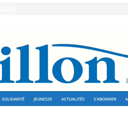
er 80
lises
us !
SOLIDARITÉ
JEUNESSE
ACTUALITÉS
S’ABONNER