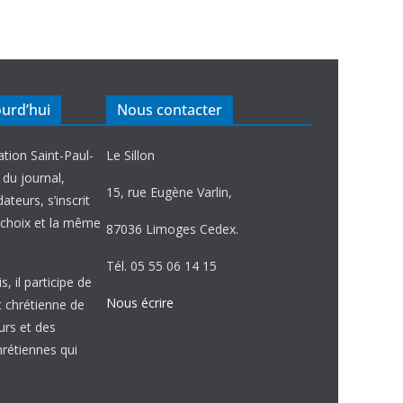
ourd’hui
Nous contacter
ation Saint-Paul-
Le Sillon
e du journal,
15, rue Eugène Varlin,
ateurs, s’inscrit
choix et la même
87036 Limoges Cedex.
Tél. 05 55 06 14 15
, il participe de
Nous écrire
et chrétienne de
urs et des
étiennes qui