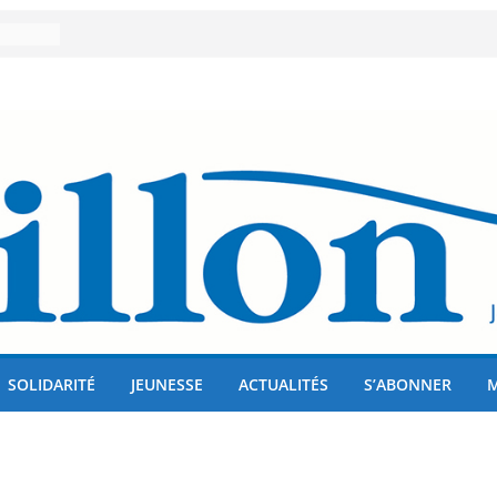
er 80
lises
us !
SOLIDARITÉ
JEUNESSE
ACTUALITÉS
S’ABONNER