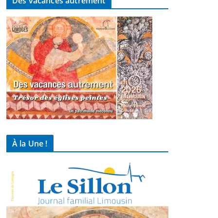
Des vacances autrement
À la Une !