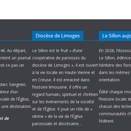
Diocèse de Limoges
Le Sillon auj
946. Au départ,
Le Sillon est le fruit « d’une
En 2026, l’Associ
créent un journal
coopérative de paroisses du
Le Sillon, éditric
’est-ce pas un
diocèse de Limoges », il est ouvert
héritière des fond
à la vie locale en Haute-Vienne et
dans les mêmes 
en Creuse. Il est enraciné dans
orientation.
 Marc Sangnier,
l’histoire limousine. Il offre un
ateur d’un
Édité chaque mois
regard humain, spirituel et chrétien
ale de l’Église,
l’histoire locale 
sur les évènements de la société
 une destination.
chacun des lecte
et de l’Église. Il joue un rôle de «
communautés chr
vitrine » de la vie de l’Église
et de
l’éditent.
paroissiale et diocésaine…