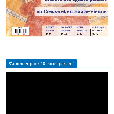
S’abonner pour 20 euros par an !
L
e
c
t
e
u
r