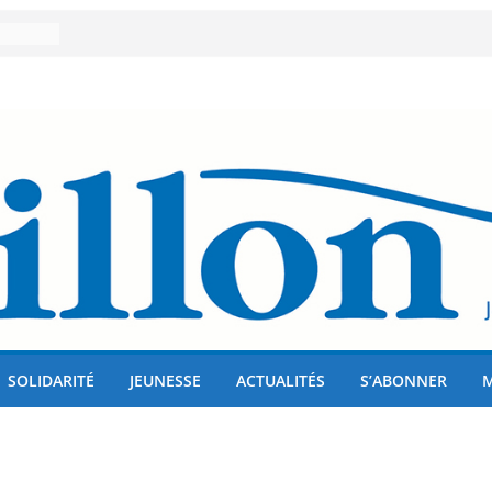
er 80
lises
us !
SOLIDARITÉ
JEUNESSE
ACTUALITÉS
S’ABONNER