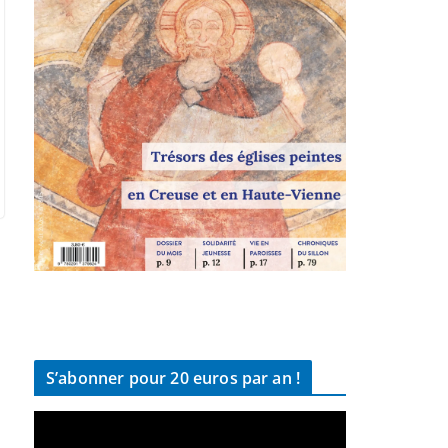
S’abonner pour 20 euros par an !
L
e