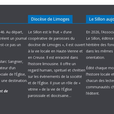
Diocèse de Limoges
Le Sillon auj
946. Au départ,
Le Sillon est le fruit « d’une
En 2026, l’Associ
créent un journal
coopérative de paroisses du
Le Sillon, éditric
’est-ce pas un
diocèse de Limoges », il est ouvert
héritière des fond
à la vie locale en Haute-Vienne et
dans les mêmes 
en Creuse. Il est enraciné dans
orientation.
 Marc Sangnier,
l’histoire limousine. Il offre un
ateur d’un
Édité chaque mois
regard humain, spirituel et chrétien
ale de l’Église,
l’histoire locale 
sur les évènements de la société
 une destination.
chacun des lecte
et de l’Église. Il joue un rôle de «
communautés chr
vitrine » de la vie de l’Église
et de
l’éditent.
paroissiale et diocésaine…