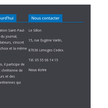
ourd’hui
Nous contacter
ation Saint-Paul-
Le Sillon
e du journal,
15, rue Eugène Varlin,
ateurs, s’inscrit
choix et la même
87036 Limoges Cedex.
Tél. 05 55 06 14 15
, il participe de
Nous écrire
et chrétienne de
urs et des
étiennes qui