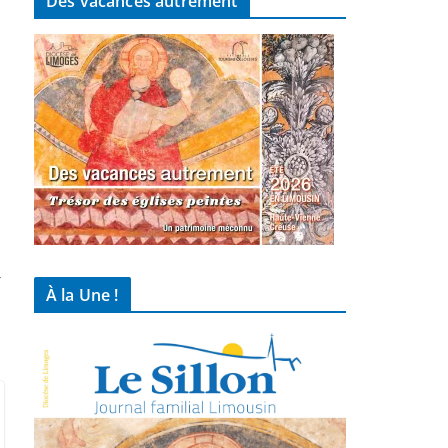
Des vacances autrement
→
À la Une !