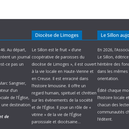
Diocèse de Limoges
Le Sillon auj
946. Au départ,
Le Sillon est le fruit « d’une
En 2026, l’Associ
créent un journal
coopérative de paroisses du
Le Sillon, éditric
’est-ce pas un
diocèse de Limoges », il est ouvert
héritière des fond
à la vie locale en Haute-Vienne et
dans les mêmes 
en Creuse. Il est enraciné dans
orientation.
 Marc Sangnier,
l’histoire limousine. Il offre un
ateur d’un
Édité chaque mois
regard humain, spirituel et chrétien
ale de l’Église,
l’histoire locale 
sur les évènements de la société
 une destination.
chacun des lecte
et de l’Église. Il joue un rôle de «
communautés chr
vitrine » de la vie de l’Église
et de
l’éditent.
paroissiale et diocésaine…