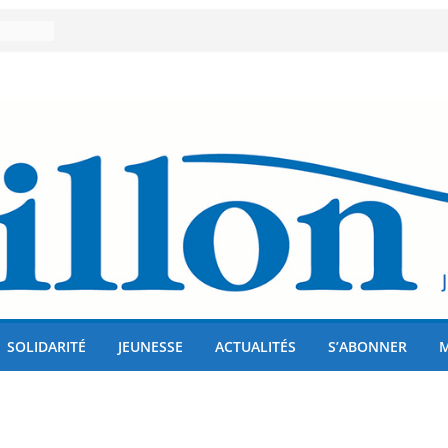
er 80
lises
us !
SOLIDARITÉ
JEUNESSE
ACTUALITÉS
S’ABONNER