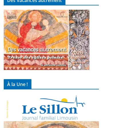
Des vacances autrement
À la Une !