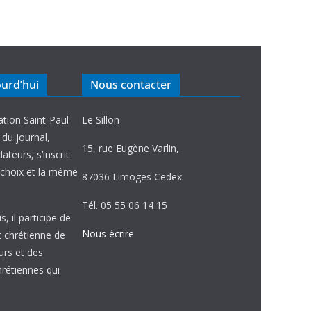
ourd’hui
Nous contacter
ation Saint-Paul-
Le Sillon
e du journal,
15, rue Eugène Varlin,
ateurs, s’inscrit
choix et la même
87036 Limoges Cedex.
Tél. 05 55 06 14 15
, il participe de
Nous écrire
et chrétienne de
urs et des
étiennes qui