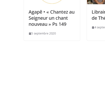
Agapê • « Chantez au
Librai
Seigneur un chant
de Th
nouveau » Ps 149
4 sept
5 septembre 2020