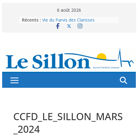
Skip
6 août 2026
to
Récents :
Vie du Parvis des Clarisses
content
La brochure « Des vacances
autrement »
Les grandes tablées : 100 000
personnes à table pour célébrer 80
ans de Fraternité
Splendeurs murales de nos églises
Abonnez-vous ! Réabonnez-vous !
CCFD_LE_SILLON_MARS
_2024