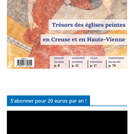
S’abonner pour 20 euros par an !
L
e
c