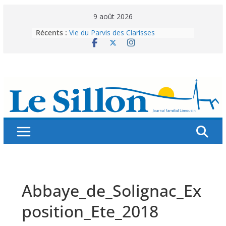
Skip
9 août 2026
to
Récents :
Vie du Parvis des Clarisses
content
La brochure « Des vacances
autrement »
Les grandes tablées : 100 000
personnes à table pour célébrer 80
ans de Fraternité
Splendeurs murales de nos églises
Abonnez-vous ! Réabonnez-vous !
Abbaye_de_Solignac_Ex
position_Ete_2018